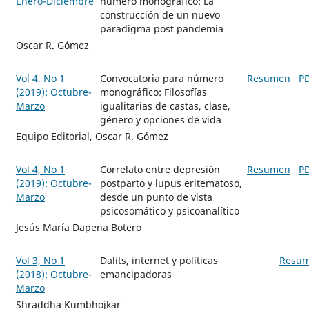
Enero-Diciembre
número monográfico: La
construcción de un nuevo
paradigma post pandemia
Oscar R. Gómez
Vol 4, No 1
Convocatoria para número
Resumen
P
(2019): Octubre-
monográfico: Filosofías
Marzo
igualitarias de castas, clase,
género y opciones de vida
Equipo Editorial, Oscar R. Gómez
Vol 4, No 1
Correlato entre depresión
Resumen
P
(2019): Octubre-
postparto y lupus eritematoso,
Marzo
desde un punto de vista
psicosomático y psicoanalítico
Jesús María Dapena Botero
Vol 3, No 1
Dalits, internet y políticas
Resu
(2018): Octubre-
emancipadoras
Marzo
Shraddha Kumbhojkar