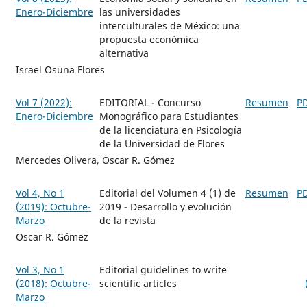
Enero-Diciembre
las universidades
interculturales de México: una
propuesta económica
alternativa
Israel Osuna Flores
Vol 7 (2022):
EDITORIAL - Concurso
Resumen
P
Enero-Diciembre
Monográfico para Estudiantes
de la licenciatura en Psicología
de la Universidad de Flores
Mercedes Olivera, Oscar R. Gómez
Vol 4, No 1
Editorial del Volumen 4 (1) de
Resumen
P
(2019): Octubre-
2019 - Desarrollo y evolución
Marzo
de la revista
Oscar R. Gómez
Vol 3, No 1
Editorial guidelines to write
(2018): Octubre-
scientific articles
Marzo