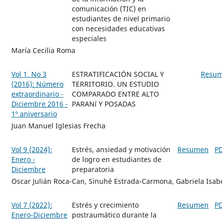
comunicación (TIC) en
estudiantes de nivel primario
con necesidades educativas
especiales
María Cecilia Roma
Vol 1, No 3
ESTRATIFICACIÓN SOCIAL Y
Resu
(2016): Número
TERRITORIO. UN ESTUDIO
extraordinario -
COMPARADO ENTRE ALTO
Diciembre 2016 -
PARANí Y POSADAS
1º aniversario
Juan Manuel Iglesias Frecha
Vol 9 (2024):
Estrés, ansiedad y motivación
Resumen
P
Enero -
de logro en estudiantes de
Diciembre
preparatoria
Oscar Julián Roca-Can, Sinuhé Estrada-Carmona, Gabriela Isab
Vol 7 (2022):
Estrés y crecimiento
Resumen
P
Enero-Diciembre
postraumático durante la