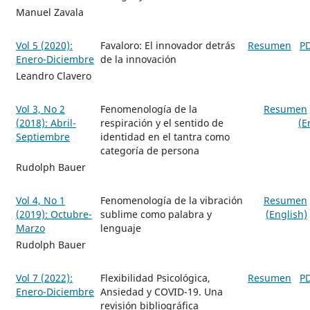
Manuel Zavala
Vol 5 (2020):
Favaloro: El innovador detrás
Resumen
P
Enero-Diciembre
de la innovación
Leandro Clavero
Vol 3, No 2
Fenomenología de la
Resumen
(2018): Abril-
respiración y el sentido de
(E
Septiembre
identidad en el tantra como
categoría de persona
Rudolph Bauer
Vol 4, No 1
Fenomenología de la vibración
Resumen
(2019): Octubre-
sublime como palabra y
(English)
Marzo
lenguaje
Rudolph Bauer
Vol 7 (2022):
Flexibilidad Psicológica,
Resumen
P
Enero-Diciembre
Ansiedad y COVID-19. Una
revisión bibliográfica