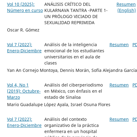
Vol 10 (2025):
ANÁLISIS CRÍTICO DEL
Resumen
Número en curso
KULARNAVA TANTRA -PARTE 1-
(English)
UN PRÓLOGO VICIADO DE
SEXUALIDAD REPRIMIDA
Oscar R. Gómez
Vol 7 (2022):
Análisis de la inteligencia
Resumen
P
Enero-Diciembre
emocional de los estudiantes
universitarios en el aula de
clases
Yan An Cornejo Montoya, Dennis Morán, Sofía Alejandra García
Vol 4, No 1
Análisis del ciberperiodismo
Resumen
P
(2019): Octubre-
en México, con énfasis en el
Marzo
estado de Sinaloa
Mario Guadalupe López Ayala, Israel Osuna Flores
Vol 7 (2022):
Análisis del contexto
Resumen
P
Enero-Diciembre
organizativo de la práctica
enfermera en un hospital