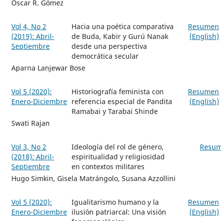
Oscar R. Gómez
Vol 4, No 2
Hacia una poética comparativa
Resumen
(2019): Abril-
de Buda, Kabir y Gurú Nanak
(English)
Septiembre
desde una perspectiva
democrática secular
Aparna Lanjewar Bose
Vol 5 (2020):
Historiografía feminista con
Resumen
Enero-Diciembre
referencia especial de Pandita
(English)
Ramabai y Tarabai Shinde
Swati Rajan
Vol 3, No 2
Ideología del rol de género,
Resu
(2018): Abril-
espiritualidad y religiosidad
Septiembre
en contextos militares
Hugo Simkin, Gisela Matrángolo, Susana Azzollini
Vol 5 (2020):
Igualitarismo humano y la
Resumen
Enero-Diciembre
ilusión patriarcal: Una visión
(English)