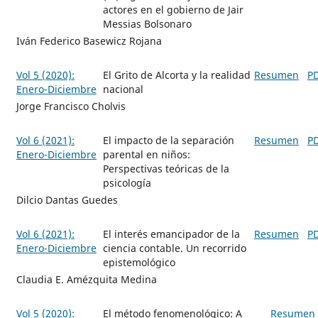
actores en el gobierno de Jair
Messias Bolsonaro
Iván Federico Basewicz Rojana
Vol 5 (2020):
El Grito de Alcorta y la realidad
Resumen
P
Enero-Diciembre
nacional
Jorge Francisco Cholvis
Vol 6 (2021):
El impacto de la separación
Resumen
P
Enero-Diciembre
parental en niños:
Perspectivas teóricas de la
psicología
Dilcio Dantas Guedes
Vol 6 (2021):
El interés emancipador de la
Resumen
P
Enero-Diciembre
ciencia contable. Un recorrido
epistemológico
Claudia E. Amézquita Medina
Vol 5 (2020):
El método fenomenológico: A
Resumen