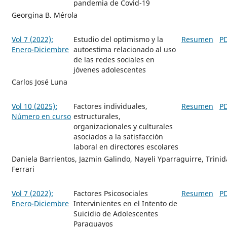
pandemia de Covid-19
Georgina B. Mérola
Vol 7 (2022):
Estudio del optimismo y la
Resumen
P
Enero-Diciembre
autoestima relacionado al uso
de las redes sociales en
jóvenes adolescentes
Carlos José Luna
Vol 10 (2025):
Factores individuales,
Resumen
P
Número en curso
estructurales,
organizacionales y culturales
asociados a la satisfacción
laboral en directores escolares
Daniela Barrientos, Jazmin Galindo, Nayeli Yparraguirre, Trinid
Ferrari
Vol 7 (2022):
Factores Psicosociales
Resumen
P
Enero-Diciembre
Intervinientes en el Intento de
Suicidio de Adolescentes
Paraguayos