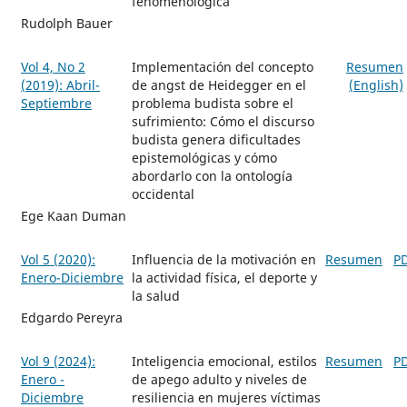
fenomenológica
Rudolph Bauer
Vol 4, No 2
Implementación del concepto
Resumen
(2019): Abril-
de angst de Heidegger en el
(English)
Septiembre
problema budista sobre el
sufrimiento: Cómo el discurso
budista genera dificultades
epistemológicas y cómo
abordarlo con la ontología
occidental
Ege Kaan Duman
Vol 5 (2020):
Influencia de la motivación en
Resumen
P
Enero-Diciembre
la actividad física, el deporte y
la salud
Edgardo Pereyra
Vol 9 (2024):
Inteligencia emocional, estilos
Resumen
P
Enero -
de apego adulto y niveles de
Diciembre
resiliencia en mujeres víctimas