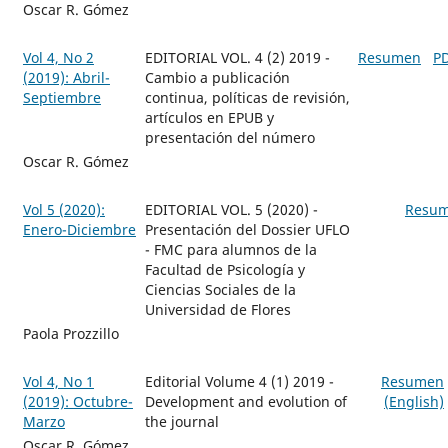
Oscar R. Gómez
Vol 4, No 2
EDITORIAL VOL. 4 (2) 2019 -
Resumen
P
(2019): Abril-
Cambio a publicación
Septiembre
continua, políticas de revisión,
artículos en EPUB y
presentación del número
Oscar R. Gómez
Vol 5 (2020):
EDITORIAL VOL. 5 (2020) -
Resu
Enero-Diciembre
Presentación del Dossier UFLO
- FMC para alumnos de la
Facultad de Psicología y
Ciencias Sociales de la
Universidad de Flores
Paola Prozzillo
Vol 4, No 1
Editorial Volume 4 (1) 2019 -
Resumen
(2019): Octubre-
Development and evolution of
(English)
Marzo
the journal
Oscar R. Gómez