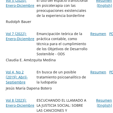
Vol 5 (2020):
El uso del espacio transicional
Resumen
Enero-Diciembre
en psicoterapia con las
(English)
preocupaciones existenciales
de la experiencia borderline
Rudolph Bauer
Vol 7 (2022):
Emancipación teórica de la
Resumen
P
Enero-Diciembre
práctica contable, como
técnica para el cumplimiento
de los Objetivos de Desarrollo
Sostenible - ODS
Claudia E. Amézquita Medina
Vol 4, No 2
En busca de un posible
Resumen
P
(2019): Abril-
tratamiento psicoanalítico de
Septiembre
la ludopatía
Jesús María Dapena Botero
Vol 8 (2023):
ESCUCHANDO EL LLAMADO A
Resumen
Enero-Diciembre
LA JUSTICIA SOCIAL: SOBRE
(English)
LAS CANCIONES Y