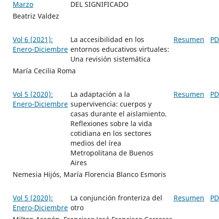
Marzo
DEL SIGNIFICADO
Beatriz Valdez
Vol 6 (2021):
La accesibilidad en los
Resumen
PD
Enero-Diciembre
entornos educativos virtuales:
Una revisión sistemática
Marí­a Cecilia Roma
Vol 5 (2020):
La adaptación a la
Resumen
PD
Enero-Diciembre
supervivencia: cuerpos y
casas durante el aislamiento.
Reflexiones sobre la vida
cotidiana en los sectores
medios del írea
Metropolitana de Buenos
Aires
Nemesia Hijós, María Florencia Blanco Esmoris
Vol 5 (2020):
La conjunción fronteriza del
Resumen
PD
Enero-Diciembre
otro