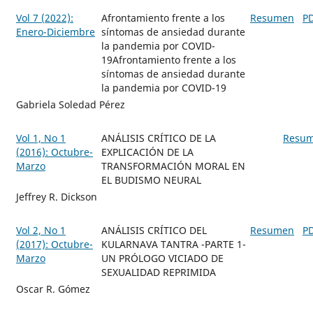
Vol 7 (2022):
Afrontamiento frente a los
Resumen
P
Enero-Diciembre
síntomas de ansiedad durante
la pandemia por COVID-
19Afrontamiento frente a los
síntomas de ansiedad durante
la pandemia por COVID-19
Gabriela Soledad Pérez
Vol 1, No 1
ANÁLISIS CRÍTICO DE LA
Resu
(2016): Octubre-
EXPLICACIÓN DE LA
Marzo
TRANSFORMACIÓN MORAL EN
EL BUDISMO NEURAL
Jeffrey R. Dickson
Vol 2, No 1
ANÁLISIS CRÍTICO DEL
Resumen
P
(2017): Octubre-
KULARNAVA TANTRA -PARTE 1-
Marzo
UN PRÓLOGO VICIADO DE
SEXUALIDAD REPRIMIDA
Oscar R. Gómez