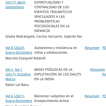
(2017): Abril-
ESPIRITUALIDAD Y
Septiembre
CENTRALIDAD DE LOS
EVENTOS TRAUMíTICOS
VINCULADOS A LAS
PROBLEMíTICAS
PSICOSOCIALES EN LA
INFANCIA
Gisela Matrángolo, Cecilia Yaccarini, Gabriel Paz
Vol 8 (2023):
Autoestima y resiliencia en
Resumen
P
Enero-Diciembre
niños y adolescentes
Marcelo Ezequiel Rolandi
Vol 2, No 1
BASES PSÍQUICAS DE LA
Resumen
(2017): Octubre-
EXPLOTACIÓN DE LOS DALITS
(E
Marzo
EN LA INDIA
Ratan Lal Basu
Vol 6 (2021):
Bienestar subjetivo en el
Resumen
P
Enero-Diciembre
Envejecimiento Activo