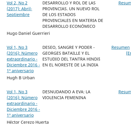
Vol 2, No 2
DESARROLLO Y ROL DE LAS
Resu
(2017): Abril-
PROVINCIAS. UN NUEVO ROL
Septiembre
DE LOS ESTADOS
PROVINCIALES EN MATERIA DE
DESARROLLO ECONÓMICO
Hugo Daniel Guerrieri
Vol 1, No 3
DESEO, SANGRE Y PODER -
Resumen
(2016): Número
GEORGES BATAILLE Y EL
(E
extraordinario -
ESTUDIO DEL TANTRA HINDíš
Diciembre 2016 -
EN EL NORESTE DE LA INDIA
1º aniversario
Hugh B Urban
Vol 1, No 3
DESNUDANDO A EVA: LA
Resu
(2016): Número
VIOLENCIA FEMENINA
extraordinario -
Diciembre 2016 -
1º aniversario
Héctor Cerezo Huerta