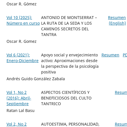
Oscar R. Gómez
Vol 10 (2025):
ANTONIO DE MONTSERRAT –
Resumen
Número en curso
LA RUTA DE LA SEDA Y LOS
(English)
CAMINOS SECRETOS DEL
TANTRA
Oscar R. Gomez
Vol 6 (2021):
Apoyo social y envejecimiento
Resumen
P
Enero-Diciembre
activo: Aproximaciones desde
la perspectiva de la psicología
positiva
Andrés Guido González Zabala
Vol 1, No 2
ASPECTOS CIENTÍFICOS Y
Resu
(2016): Abril-
BENEFICIOSOS DEL CULTO
Septiembre
TANTRICO
Ratan Lal Basu
Vol 2, No 2
AUTOESTIMA, PERSONALIDAD,
Resu