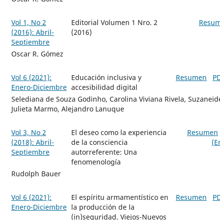
Vol 1, No 2
Editorial Volumen 1 Nro. 2
Resu
(2016): Abril-
(2016)
Septiembre
Oscar R. Gómez
Vol 6 (2021):
Educación inclusiva y
Resumen
P
Enero-Diciembre
accesibilidad digital
Selediana de Souza Godinho, Carolina Viviana Rivela, Suzaneid
Julieta Marmo, Alejandro Lanuque
Vol 3, No 2
El deseo como la experiencia
Resumen
(2018): Abril-
de la consciencia
(E
Septiembre
autorreferente: Una
fenomenología
Rudolph Bauer
Vol 6 (2021):
El espíritu armamentístico en
Resumen
P
Enero-Diciembre
la producción de la
(in)seguridad. Viejos-Nuevos