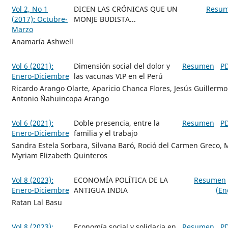
Vol 2, No 1
DICEN LAS CRÓNICAS QUE UN
Resu
(2017): Octubre-
MONJE BUDISTA...
Marzo
Anamaría Ashwell
Vol 6 (2021):
Dimensión social del dolor y
Resumen
P
Enero-Diciembre
las vacunas VIP en el Perú
Ricardo Arango Olarte, Aparicio Chanca Flores, Jesús Guillermo
Antonio Ñahuincopa Arango
Vol 6 (2021):
Doble presencia, entre la
Resumen
P
Enero-Diciembre
familia y el trabajo
Sandra Estela Sorbara, Silvana Baró, Roció del Carmen Greco, Mi
Myriam Elizabeth Quinteros
Vol 8 (2023):
ECONOMÍA POLÍTICA DE LA
Resumen
Enero-Diciembre
ANTIGUA INDIA
(En
Ratan Lal Basu
Vol 8 (2023):
Economía social y solidaria en
Resumen
P