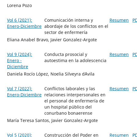
Lorena Pozo
Vol 6 (2021):
Comunicación interna y
Resumen
P
Enero-Diciembre
abordaje de los conflictos en el
sector de enfermería
Eliana Anabel Bravo, Javier Gonzalez-Argote
Vol 9 (2024):
Conducta prosocial y
Resumen
P
Enero -
autoestima en la adolescencia
Diciembre
Daniela Rocío López, Noelia Silveyra d´Avila
Vol 7 (2022):
Conflictos laborales y las
Resumen
P
Enero-Diciembre
relaciones interpersonales en
el personal de enfermería de
un hospital público del
conurbano bonaerense
María Teresa Santos, Javier Gonzalez-Argote
Vol 5 (2020):
Construcción del Poder en
Resumen
P