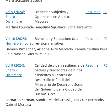
Mara González Bosque
Vol 9 (2024):
Bienestar Subjetivo y
Resumen
P
Enero -
Optimismo en Adultos
Diciembre
Mayores
Martina Fourcade, Angelina Squillace, Sofia Terevinto
Vol 10 (2025):
Bienestar y Educación: Una
Resumen
P
Número en curso
revisión narrativa
Damián Ruz López, Ariadna Avril Mercado, Kamila Cristina Pera
Ralp Nassen Guerra Pallqui
Vol 9 (2024):
Calidad de vida y resiliencia de
Resumen
P
Enero -
padres y cuidadores de niños
Diciembre
asistentes a Centros de
Desarrollo Infantil del
Ministerio de Desarrollo Social
del Gobierno de la Ciudad de
Buenos Aires
Bernardo Kerman, Sandra Mariel Grossi, Juan Cruz Bermúdez, 
Gabriel Mortara