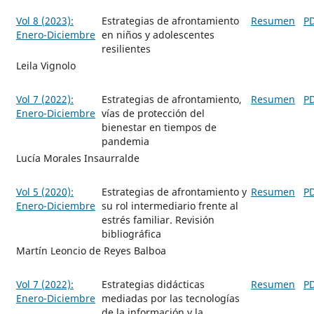
Vol 8 (2023):
Estrategias de afrontamiento
Resumen
P
Enero-Diciembre
en niños y adolescentes
resilientes
Leila Vignolo
Vol 7 (2022):
Estrategias de afrontamiento,
Resumen
P
Enero-Diciembre
vías de protección del
bienestar en tiempos de
pandemia
Lucía Morales Insaurralde
Vol 5 (2020):
Estrategias de afrontamiento y
Resumen
P
Enero-Diciembre
su rol intermediario frente al
estrés familiar. Revisión
bibliográfica
Martí­n Leoncio de Reyes Balboa
Vol 7 (2022):
Estrategias didácticas
Resumen
P
Enero-Diciembre
mediadas por las tecnologías
de la información y la