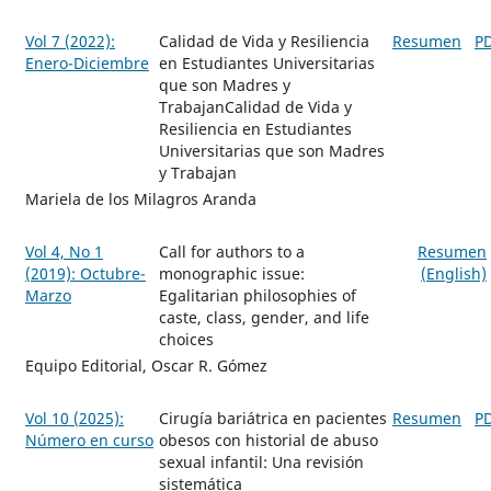
Vol 7 (2022):
Calidad de Vida y Resiliencia
Resumen
P
Enero-Diciembre
en Estudiantes Universitarias
que son Madres y
TrabajanCalidad de Vida y
Resiliencia en Estudiantes
Universitarias que son Madres
y Trabajan
Mariela de los Milagros Aranda
Vol 4, No 1
Call for authors to a
Resumen
(2019): Octubre-
monographic issue:
(English)
Marzo
Egalitarian philosophies of
caste, class, gender, and life
choices
Equipo Editorial, Oscar R. Gómez
Vol 10 (2025):
Cirugía bariátrica en pacientes
Resumen
P
Número en curso
obesos con historial de abuso
sexual infantil: Una revisión
sistemática