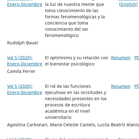
Enero-Diciembre
la luz de nuestra mente que
(English)
toma conocimiento de las
formas fenomenológicas y la
conciencia que toma
conocimiento del ser
fenomenológico
Rudolph Bauer
Vol 5 (2020):
El optimismo y su relación con
Resumen
P
Enero-Diciembre
el bienestar psicológico
Camila Ferrer
Vol 5 (2020):
El rol de las funciones
Resumen
P
Enero-Diciembre
ejecutivas en las vicisitudes y
necesidades presentes en los
procesos de escritura
académica en el nivel
universitario
Agostina Carbonari, María Celeste Castelo, Lucila Beatríz Alani