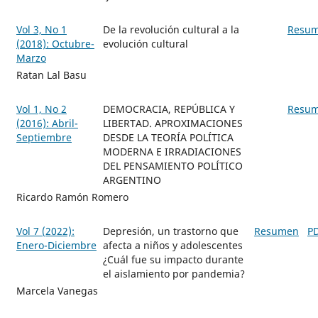
Vol 3, No 1
De la revolución cultural a la
Resu
(2018): Octubre-
evolución cultural
Marzo
Ratan Lal Basu
Vol 1, No 2
DEMOCRACIA, REPÚBLICA Y
Resu
(2016): Abril-
LIBERTAD. APROXIMACIONES
Septiembre
DESDE LA TEORÍA POLÍTICA
MODERNA E IRRADIACIONES
DEL PENSAMIENTO POLÍTICO
ARGENTINO
Ricardo Ramón Romero
Vol 7 (2022):
Depresión, un trastorno que
Resumen
P
Enero-Diciembre
afecta a niños y adolescentes
¿Cuál fue su impacto durante
el aislamiento por pandemia?
Marcela Vanegas