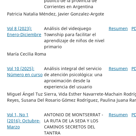
público de la provincia de
Corrientes en Argentina
Patricia Natalia Méndez, Javier Gonzalez-Argote
Vol 8 (2023):
Análisis del videojuego
Resumen
P
Enero-Diciembre
Township para facilitar el
aprendizaje de niños de nivel
primario
María Cecilia Roma
Vol 10 (2025):
Análisis integral del servicio
Resumen
P
Número en curso
de atención psicológica: una
aproximación desde la
experiencia del usuario
Miguel Ángel Tuz Sierra, Vida Esther Navarrete-Machain Rodríg
Reyes, Susana Del Rosario Gómez Rodríguez, Paulina Juana Ra
Vol 1, No 1
ANTONIO DE MONTSERRAT -
Resumen
P
(2016): Octubre-
LA RUTA DE LA SEDA Y LOS
Marzo
CAMINOS SECRETOS DEL
TANTRA