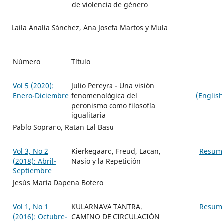
de violencia de género
Laila Analía Sánchez, Ana Josefa Martos y Mula
Número
Título
Vol 5 (2020):
Julio Pereyra - Una visión
Enero-Diciembre
fenomenológica del
(Englis
peronismo como filosofía
igualitaria
Pablo Soprano, Ratan Lal Basu
Vol 3, No 2
Kierkegaard, Freud, Lacan,
Resum
(2018): Abril-
Nasio y la Repetición
Septiembre
Jesús María Dapena Botero
Vol 1, No 1
KULARNAVA TANTRA.
Resum
(2016): Octubre-
CAMINO DE CIRCULACIÓN