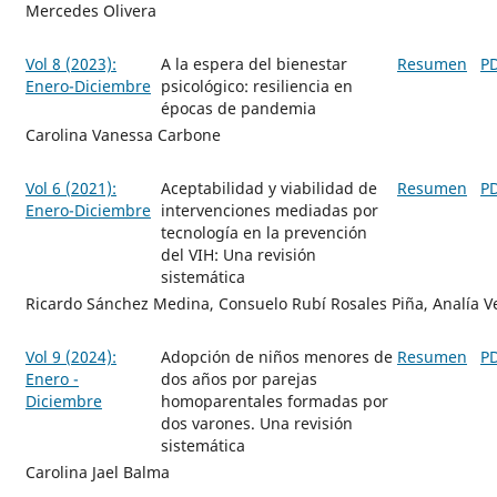
Mercedes Olivera
Vol 8 (2023):
A la espera del bienestar
Resumen
P
Enero-Diciembre
psicológico: resiliencia en
épocas de pandemia
Carolina Vanessa Carbone
Vol 6 (2021):
Aceptabilidad y viabilidad de
Resumen
P
Enero-Diciembre
intervenciones mediadas por
tecnología en la prevención
del VIH: Una revisión
sistemática
Ricardo Sánchez Medina, Consuelo Rubí­ Rosales Piña, Analía V
Vol 9 (2024):
Adopción de niños menores de
Resumen
P
Enero -
dos años por parejas
Diciembre
homoparentales formadas por
dos varones. Una revisión
sistemática
Carolina Jael Balma