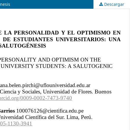
énesis
Descargar