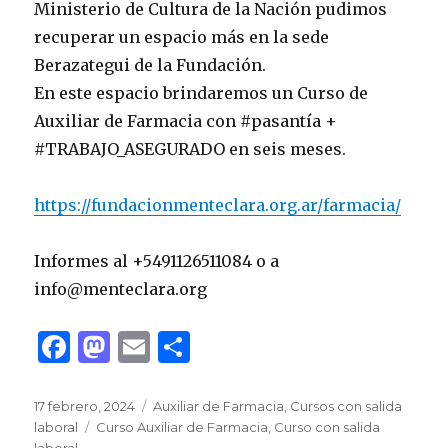
Ministerio de Cultura de la Nación pudimos
recuperar un espacio más en la sede
Berazategui de la Fundación.
En este espacio brindaremos un Curso de
Auxiliar de Farmacia con #pasantía +
#TRABAJO_ASEGURADO en seis meses.
https://fundacionmenteclara.org.ar/farmacia/
Informes al +5491126511084 o a
info@menteclara.org
F
M
E
C
a
as
m
o
c
to
ai
m
Publicado
Categorías
17 febrero, 2024
Auxiliar de Farmacia
,
Cursos con salida
el
Etiquetas
laboral
Curso Auxiliar de Farmacia
,
Curso con salida
e
d
l
p
laboral