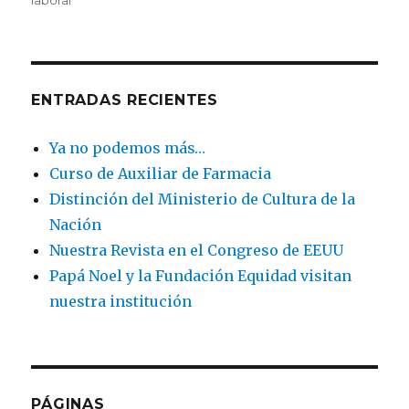
b
o
ar
o
n
ti
o
r
ENTRADAS RECIENTES
k
Ya no podemos más…
Curso de Auxiliar de Farmacia
Distinción del Ministerio de Cultura de la
Nación
Nuestra Revista en el Congreso de EEUU
Papá Noel y la Fundación Equidad visitan
nuestra institución
PÁGINAS