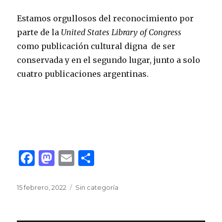
Estamos orgullosos del reconocimiento por
parte de la
United States Library of Congress
como publicación cultural digna de ser
conservada y en el segundo lugar, junto a solo
cuatro publicaciones argentinas.
F
M
E
C
a
as
m
o
c
to
ai
m
Publicado
Categorías
15 febrero, 2022
Sin categoría
el
e
d
l
p
b
o
ar