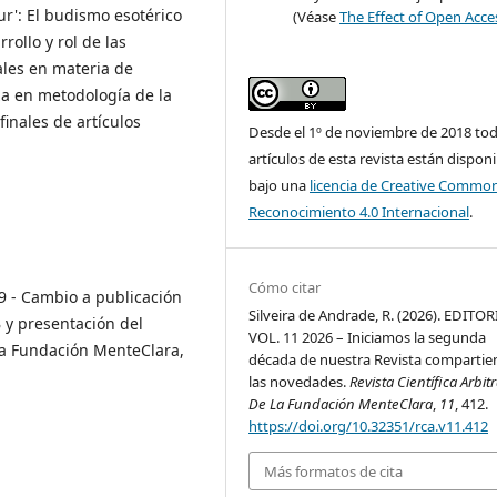
ur': El budismo esotérico
(Véase
The Effect of Open Acce
rrollo y rol de las
ales en materia de
za en metodología de la
finales de artículos
Desde el 1º de noviembre de 2018 tod
artículos de esta revista están dispon
bajo una
licencia de Creative Commo
Reconocimiento 4.0 Internacional
.
Cómo citar
9 - Cambio a publicación
Silveira de Andrade, R. (2026). EDITOR
B y presentación del
VOL. 11 2026 – Iniciamos la segunda
 La Fundación MenteClara,
década de nuestra Revista comparti
las novedades.
Revista Científica Arbit
De La Fundación MenteClara
,
11
, 412.
https://doi.org/10.32351/rca.v11.412
Más formatos de cita