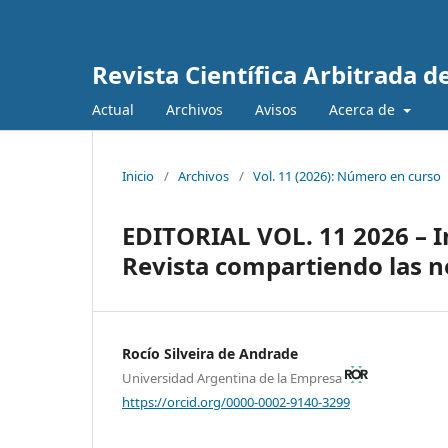
Revista Científica Arbitrada 
Actual
Archivos
Avisos
Acerca de
Inicio
/
Archivos
/
Vol. 11 (2026): Número en curso
EDITORIAL VOL. 11 2026 – I
Revista compartiendo las 
Rocío Silveira de Andrade
Universidad Argentina de la Empresa
https://orcid.org/0000-0002-9140-3299