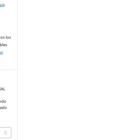
ss
).
os los
ibles
ns
IAL
endo
rada