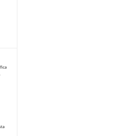
fica
a
sta