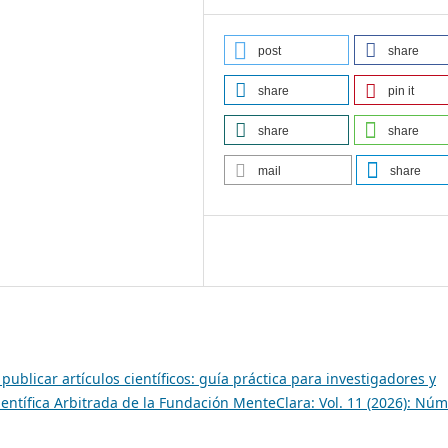
post
share
share
pin it
share
share
mail
share
publicar artículos científicos: guía práctica para investigadores y
ientífica Arbitrada de la Fundación MenteClara: Vol. 11 (2026): Nú