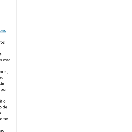
mons
ros
el
en esta
ores,
os
dir
(por
itio
o de
a
 como
dos